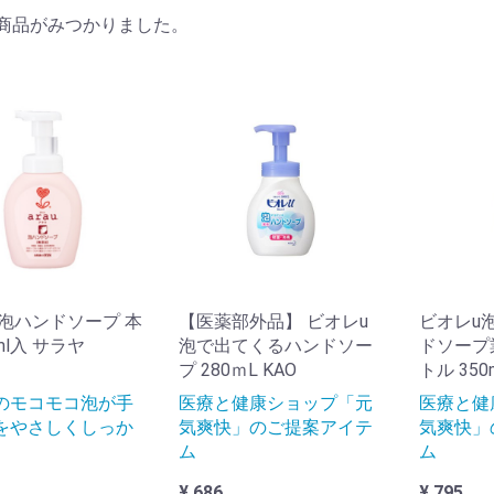
商品がみつかりました。
体模型
体図・チャート
ポーター肩関節
ポーター肘関節
ポーター手首関節
ポーター指関節
ポーター頸部
ポーター胸部
ポーター腰部
ポーター股関節
ポーター膝関節
ポーター足首関節
ポーター足裏アーチ
ポーター外反母趾
ポーター保冷材固定用
痛ベルト・コルセット
引バンド
筋矯正
ポーターその他
照射装置
熱治療器
ブライザ
引器
圧計
温計
脂肪計
ブラシ
動歯ブラシ
磨き粉
ロマオイル
ッサージオイル
ーブティー
湿器
眠枕
ィッシュペーパー
エットティッシュ
イレットペーパー
オル・バスタオル
 泡ハンドソープ 本
【医薬部外品】 ビオレu
ビオレu
ml入 サラヤ
泡で出てくるハンドソー
ドソープ
プ 280ｍL KAO
トル 350
のモコモコ泡が手
医療と健康ショップ「元
医療と健
ィルムドレッシング
織布ドレッシング
ージカルテープ
縮包帯
力包帯
軸包帯
プス包帯
引包帯
リヤス編みチューブ包帯
着包帯
可塑性キャスト材
膏ギプス
ャスティングテープ
ァイバーグラススプリント
ャスト用補助材
ャストカッター
ャストサポートグッズ
部
部
部
部
部
骨部
部
部
制帯・拘束バンド
化器系ストーマ
路系ストーマ
児ストーマ
トーマ装具付属品
テーテル
液管理
テンレス製手術器具
染予防マスク
染予防グローブ
染予防キャップ
染予防ガウン
染予防衣
染予防シーツ
染予防セット
をやさしくしっか
気爽快」のご提案アイテ
気爽快」
ム
ム
護食・健康食品
器類・カップ
いのみ器
理器具
腔ケア用品
事エプロン
ャワーベンチ
槽台
槽用手すり・浴槽ボード
ャワーキャリー
易浴槽
浴小物
助用エプロン
キンケア用品
拭タオル
ッド・サイドレール等
ットレス・エアマット
ーツ・ベッドパッド・寝具
護リフト・移乗用具
位変換クッション
ポーター
いす・電動車いす
ッションパンツ・平行棒
動昇降機・スロープ
行者・歩行器
葉杖・四点杖・杖・杖小物
ルバーカー
護シューズ
ータブルトイレ
高便座・トイレリフト
座カバー・消臭マット
物処理用品・消臭剤
おむつ
尿器・差込便器・尿器
関台
関用手すり
すり・部材
段昇降機
ーペ・リーチャー・爪切り
圧計・体温計
重計・歩数計・スコープ
架・回診車・ホットキャビ
器(看護・介護)
毒剤・消臭剤
ディカルケア・薬入れ
設用テーブル・いす
ラー・その他
菌庫・台車
常食・防災・防犯グッズ
ンタル用備品・その他
◆Tシャツ・疑似体験セット・その他
◆お箸・スプーン・フォーク・カフ・グリップ
◆すべり止めマット・オープナー・温度計
◆バスリフト・すのこ・バスシート・バスマット
◆キャリーベルト・入浴用担架・防水カバー
◆ベッドサイド手すり・立ち上がり補助バー
◆パジャマ・下着・セーフティ用品・肌着・くつ下
◆車いすクッション・座位保持用具・車いす用品・ベッドガード
◆トイレ用手すり・プライベートスクリーン
◆おしりふき・トイレットティッシュ
◆すべり止めテープ・段差解消スロープ
◆立ち上がり補助いす・電動昇降いす・座いす
◆報知装置・補聴器・コミュニケーション機器
◆ランドリーカート・おもつカート・ゴミ容器
◆マスク・手袋・嘔吐物処理セット
◆レクリエーションアイテム・トレーニング関連
¥ 686
¥ 795