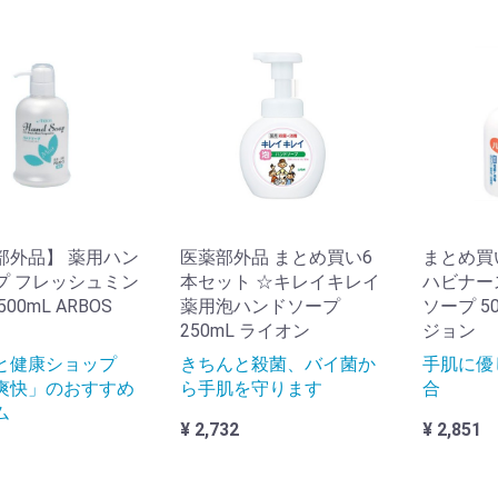
物用医薬品
◆パルスオキシメーター(ペット用)
ャンプー
ンス・コンディショナー
リートメント
タイリング・整髪料
髪染め・ヘアカラー
アブラシ
アオイル
アスプレー
粧水
液・美容液
粧品
水
ェイスクリーム
ンドクリーム
ディクリーム
ェイスオイル
ディオイル
容クレンジング
容入浴剤
容石けん・ソープ
容パック
容パウダー
容食品
容ドリンク
容サプリ
顔器
ライヤー
容家電
容グッズ
毛シャンプー
毛剤
皮洗浄・保護
部外品】 薬用ハン
医薬部外品 まとめ買い6
まとめ買
米・パン
菜
物
類
ーセージ・ハム
ーズ・バター
リン・ヨーグルト
菓子・飴
ネラルウォーター
茶・日本茶
茶
ーロン茶・中国茶
ーヒー・ココア
酸ジュース
菜ジュース
ポーツドリンク
乳
乳
ック・レトルト食品
ップめん
プ フレッシュミン
本セット ☆キレイキレイ
ハビナー
00mL ARBOS
薬用泡ハンドソープ
ソープ 50
250mL ライオン
ジョン
ーヤルゼリー・プロポリス
汁
康茶
養ドリンク
康酢
タミン類
ネラル類
ミノ酸・プロテイン
コン
ール酵母
酸菌・ビフィズス菌
物繊維
種エキス配合
イエットサプリ
と健康ショップ
きちんと殺菌、バイ菌か
手肌に優
爽快」のおすすめ
ら手肌を守ります
合
ム
¥ 2,732
¥ 2,851