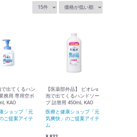
泡で出てくるハン
【医薬部外品】 ビオレu
業務用 専用空ボ
泡で出てくるハンドソー
mL KAO
プ 詰替用 450mL KAO
康ショップ「元
医療と健康ショップ「元
のご提案アイテ
気爽快」のご提案アイテ
ム
¥ 832