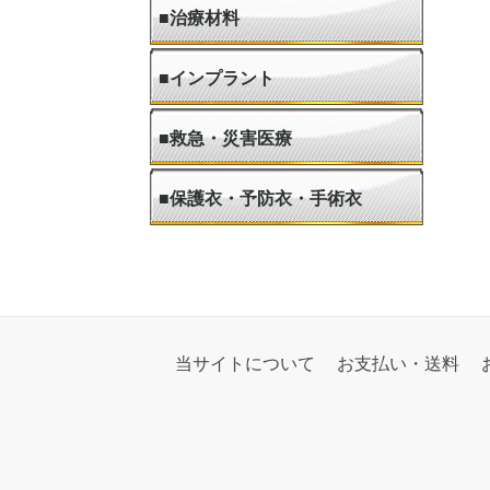
■治療材料
■インプラント
■救急・災害医療
●救急医療セット
●蘇生器
●酸素吸入器
■保護衣・予防衣・手術衣
当サイトについて
お支払い・送料