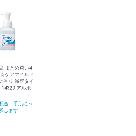
品 まとめ買い4
 ☆ケアマイルド
の香り 減容タイ
L 14329 アルボ
配合。手肌にう
残します