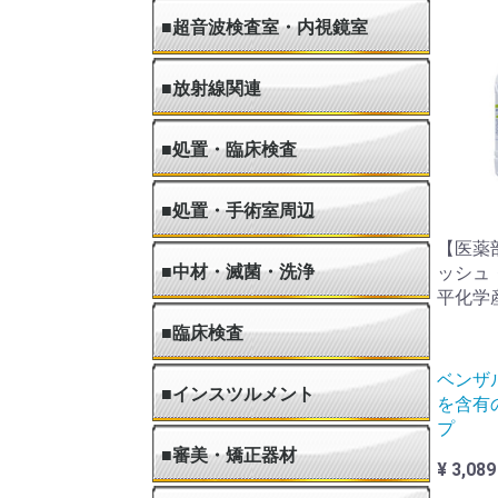
■超音波検査室・内視鏡室
■放射線関連
■処置・臨床検査
■処置・手術室周辺
【医薬
■中材・滅菌・洗浄
ッシュ・
平化学
■臨床検査
ベンザ
■インスツルメント
を含有
プ
■審美・矯正器材
¥ 3,089