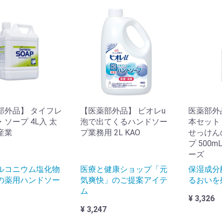
部外品】 タイフレ
【医薬部外品】 ビオレu
医薬部外
ソープ 4L入 太
泡で出てくるハンドソー
本セット
産業
プ業務用 2L KAO
せっけん
プ 500m
ーズ
ルコニウム塩化物
医療と健康ショップ「元
保湿成分
の薬用ハンドソー
気爽快」のご提案アイテ
るおいを
ム
¥ 3,326
¥ 3,247