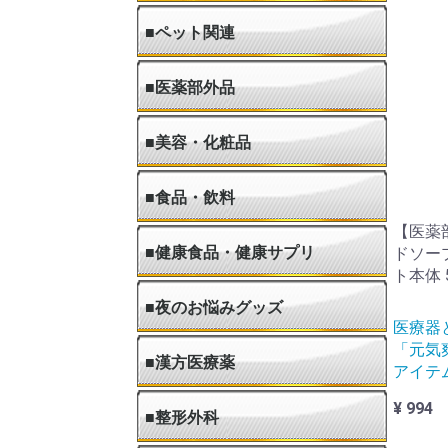
●シール
●模型(認知症対策)
●ゲーム・パズル・カード
●絵本・児童書・図鑑
■ペット関連
●食事療法食(ペット用)
●トリーツ
●サプリメント(ペット用)
●ノミ・ダニ予防駆除(ペット用)
●腸内寄生虫予防駆除(ペット用)
●目薬(ペット用)
●医療衛生用品(ペット用)
●シャンプー・リンス(ペット用)
●デンタル用品(ペット用)
●消臭・洗浄(ペット用)
●生活用品(ペット用)
●首輪・胴輪・リード
●ペットフード・おやつ
●食器・水入れ(ペット用)
●健康グッズ(ペット用)
●動物病院
●ナチュラル・オーガニックフード
◆動
■医薬部外品
●医薬部外品
●指定医薬部外品
■美容・化粧品
●ヘアケア
●美容液・化粧品
●スキンケア
●美容食品・美容サプリ
●美容家電・美容グッズ
●頭皮ケア用品
◆シ
◆リ
◆ト
◆ス
◆白
◆ヘ
◆ヘ
◆ヘ
◆化
◆乳
◆化
◆香
◆フ
◆ハ
◆ボ
◆フ
◆ボ
◆美
◆美
◆美
◆美
◆美
◆美
◆美
◆美
◆美
◆ド
◆美
◆美
◆育
◆育
◆頭
■食品・飲料
【医薬
●食品
●加工食品
●自然食品
●特産・名産品
●飲料
●保存食・非常食
◆お
◆肉
◆野
◆果
◆麺
◆ソ
◆チ
◆プ
◆お
◆ミ
◆緑
◆紅
◆ウ
◆コ
◆炭
◆野
◆ス
◆牛
◆豆
◆パ
◆カ
■健康食品・健康サプリ
ドソー
ト本体 5
●健康食品
●健康サプリ
◆ロ
◆青
◆健
◆栄
◆健
◆ビ
◆ミ
◆ア
◆ウ
◆ビ
◆乳
◆食
◆各
◆ダ
■夜のお悩みグッズ
医療器
「元気
■漢方医療薬
アイテ
¥ 994
■整形外科