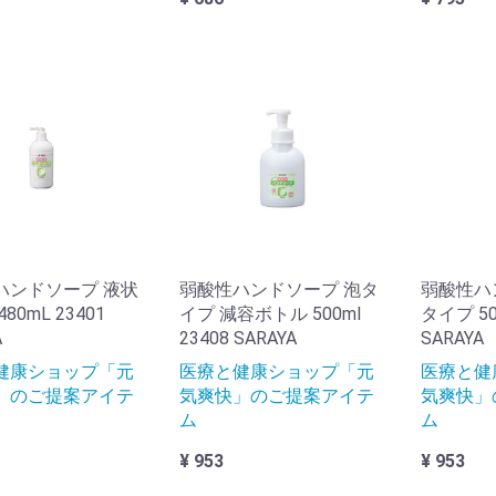
ーゼ・脱脂綿・カット綿
療用綿棒
水パッド・ナプキン
毒剤・洗浄剤
圧蒸気滅菌器
菌クロス・ウェットタオル
創膏
レッシング材
◆包帯・三角巾・サージカルテープ
けん・ハンドソープ
ィッシュペーパー1
エットティッシュ1
イレットペーパー1
濯用洗剤・石けん
白剤・ハイター
臭剤・消臭スプレー
毒剤・消毒液
菌剤・除菌スプレー
うき・ちり取り
ミ箱・ペール
巾・クロス・モップ
ミ袋・ポリ袋
札
ルテ・カルテホルダー
札・名札ケース
オル・おしぼり
しぼり受け・お盆
ガジンラック
葉植物
ストボックス
球・蛍光灯・照明器具
立て
関マット
リッパ立て・スリッパ
ワイトボード
面所・トイレ用品
務用品・文具
上台・整理ケース
池・充電池・充電器
庫
犯グッズ
災グッズ
ーティション
察用チェア
ルテ棚
ブル(診察室・待合)
ンガーラック
ッカー
R・DVD-R
リンター・インク
◆収納・キャビネット(診察室・待合)
器・薬瓶
ャック付ポリ袋
剤用計量器具
剤用品
袋
ハンドソープ 液状
弱酸性ハンドソープ 泡タ
弱酸性ハ
80mL 23401
イプ 減容ボトル 500ml
タイプ 50
A
23408 SARAYA
SARAYA
ンズジャケット
ディースジャケット
クターコート
ディースコート
ンズスクラブ
ディーススクラブ
健康ショップ「元
医療と健康ショップ「元
医療と健
」のご提案アイテ
気爽快」のご提案アイテ
気爽快」
ム
ム
¥ 953
¥ 953