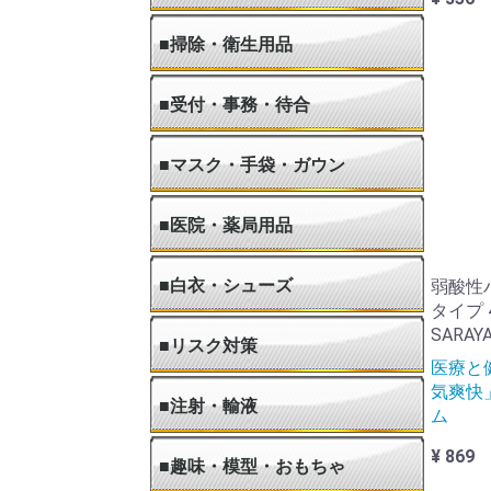
●フラクチャーケア
●滅菌・除菌・消毒・洗浄
●絆創膏・ドレッシング材
◆ガ
◆医
◆吸
◆消
◆高
◆除
◆絆
◆ド
■掃除・衛生用品
●衛生日用品
●洗剤・漂白剤
●消臭剤・消毒剤・除菌剤
●掃除用品
●洗濯用品
◆石
◆テ
◆ウ
◆ト
◆洗
◆漂
◆消
◆消
◆除
◆ほ
◆ゴ
◆雑
◆ゴ
■受付・事務・待合
●看板・表示板
●受付
●院内設備
●オフィス用品
●防犯・防災用品
●院内家具
●PC用品・周辺機器
◆表
◆カ
◆名
◆タ
◆お
◆マ
◆観
◆ダ
◆電
◆傘
◆玄
◆ス
◆ホ
◆洗
◆事
◆机
◆電
◆金
◆防
◆防
◆パ
◆診
◆カ
◆テー
◆ハ
◆ロ
◆CD-
◆プ
■マスク・手袋・ガウン
●使い捨て手袋
●使い捨てマスク
●使い捨てキャップ
●使い捨てガウン
●使い捨てエプロン
●使い捨てスリッパ
●シューズカバー
■医院・薬局用品
●医院・薬局用品
◆容
◆チ
◆調
◆調
◆薬
■白衣・シューズ
弱酸性
タイプ 4
SARAY
●スラックス
●ワンピース
●パンツ
●スカート
●ジャケット
●カーデイガン
●ブラウス
●コート
●チュニック
●エプロン
●ケーシー
●スクラブ
●医務衣
●手術衣
●患者衣
●サンダル
◆メ
◆レ
◆ド
◆レ
◆メ
◆レ
■リスク対策
医療と
気爽快
■注射・輸液
ム
¥ 869
●カテーテル
■趣味・模型・おもちゃ