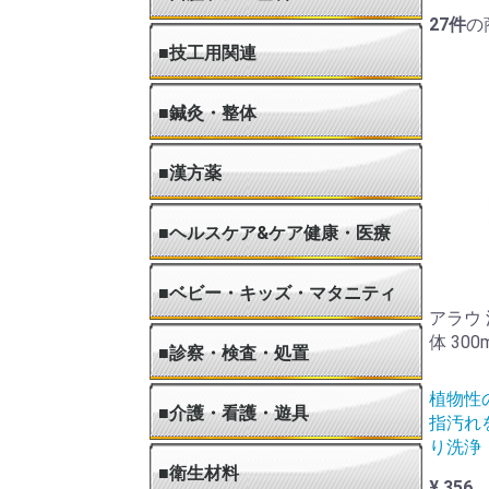
27
件
の
●歯ブラシ・歯間ブラシ
●歯磨き粉
●入れ歯用品
●紙コップ・消耗品
●ホワイトニング
●うがい薬
●歯科用模型
●咬合・石膏・印象材
●切削・研磨材
●歯科材料
●レジン・セメント
●歯科技工用機器・用品
■技工用関連
●ホビー・DIY
■鍼灸・整体
●血圧計・測定・検査器具
●滅菌・消毒・ワゴン
●ベッド・カバー・マクラ
●赤外線灯・カーボン灯
●レーザー・極超短波治療器
●低周波・中周波治療器
●微弱電流・干渉低周波治療器
●SSP・パルス治療器
●超音波・パラフィン浴装置
●温熱療法
●冷却・水治療装置
●カイロプラクティック
●空気圧・音楽療法・電位治療器
●鍼・鍼関連用品
●粒鍼・ハサミ
●もぐさ・灸用品
●テーピング・治療補助用品
●模型・ポスター
●カルテ・カルテ棚・治療室設備
●健康・リハビリ器具
●マッサージベッド
●杖・イス・歩行器
●殺菌線保管庫・オートクレーブ
●ローリング・マッサージ・牽引装置
●嗅角療法器具・マッサージオイル
●おむつ・自助具・入浴・トイレ用品
●シーツ・タオルケット・枕カバー
◆人
◆人
■漢方薬
■ヘルスケア&ケア健康・医療
●創傷ケア用品
●サポーター
●スキンケア用品
●弾性ストッキング・ソックス
●テーピング・包帯
●治療機器・用品
●吸入器・ネブライザ・吸引器
●補聴器
●医療計測器(ヘルスケア)
●口腔ケア用品
●転倒防止・転倒予防
●パルスオキシメータ
●血糖値測定
●尿糖値測定
●スポーツ・エクササイズ
●リハビリ用品
●リラクゼーション
●ボディケア用品
●生理用品・軽失禁用品
●聴診器
●救急セット
●浄水器・整水器
●健康管理・健康グッズ
●日用品
●書籍・DVD・ビデオ
◆サ
◆サ
◆サ
◆サ
◆サ
◆サ
◆サ
◆サ
◆サ
◆サ
◆サ
◆サ
◆サ
◆腰
◆牽
◆背
◆サ
◆光
◆温
◆ネ
◆吸
◆血
◆体
◆体
◆歯
◆電
◆歯
◆ア
◆マ
◆ハ
◆加
◆安
◆テ
◆ウ
◆ト
◆タ
■ベビー・キッズ・マタニティ
アラウ
体 300
●ベビー用おむつ・トイレ
●授乳・食事
●ベビーケア・お風呂
●抱っこひも・おんぶひも
●ベビーカー・チャイルドシート
●吸引器(ベビー・小児用)
■診察・検査・処置
植物性
●褥瘡・創傷ケア
●包帯・サージカルテープ
●キャスト材・スプリント材
●固定用装具・固定帯
●空きID 中カテ1
●空きID 中カテ2
●ストーマ用品
●注射・輸液・点滴
●治療用・手術用器具
●医療計測器(診察・検査)
●採血検査
●診断用医薬品
●感染予防用品
◆フ
◆不
◆サ
◆伸
◆弾
◆巻
◆ギ
◆牽
◆メ
◆粘
◆熱
◆石
◆キ
◆フ
◆キ
◆キ
◆キ
◆頸
◆膝
◆肘
◆腰
◆胸
◆鎖
◆足
◆腕
◆抑
◆消
◆尿
◆小
◆ス
◆カ
◆輸
◆ス
◆感
◆感
◆感
◆感
◆感
◆感
◆感
■介護・看護・遊具
指汚れ
り洗浄
●食事関連
●入浴関連
●ベッド・衣類関連
●歩行関連
●排泄関連
●住宅改修
●日常生活支援
●看護・介護支援
●健康管理・災害・レンタル・その他
◆介
◆食
◆吸
◆調
◆口
◆食
◆シ
◆浴
◆浴
◆シ
◆簡
◆入
◆介
◆ス
◆清
◆ベ
◆マ
◆シ
◆介
◆体
◆サ
◆車
◆ク
◆電
◆歩
◆松
◆シ
◆介
◆ポ
◆補
◆便
◆汚
◆紙
◆採
◆玄
◆玄
◆手
◆階
◆ル
◆血
◆体
◆担
◆吸引
◆消
◆メ
◆施
◆ミ
◆除
◆非
◆レ
■衛生材料
¥ 356